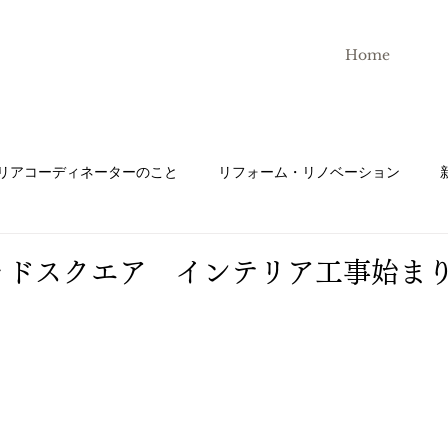
ト
Home
リアコーディネーターのこと
リフォーム・リノベーション
テン
株式会社N-styleについて
家具
インテリアコーデ
ッドスクエア インテリア工事始ま
インスタグラム
アンケート
キッチン
ＬＩＸＩ
グラフテクト
キッチンハウス
トイレ
鏡
タ