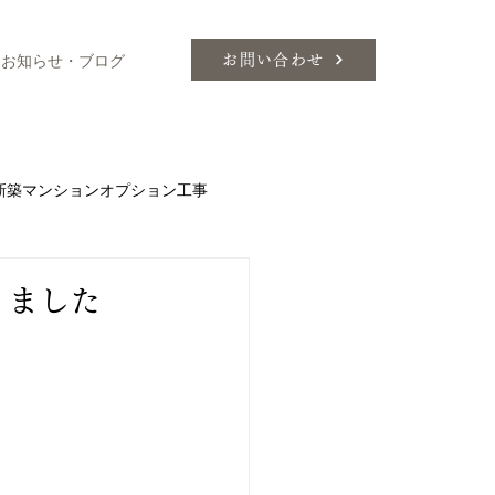
お知らせ・ブログ
お問い合わせ
新築マンションオプション工事
ィネートのこつ
エアコン
りました
Ｌ
ミーレ
イル
色について
家具