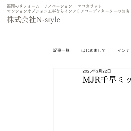
​福岡のリフォーム リノベーション エコカラッ
マンションオプション工事ならインテリアコーディネーターのお店
​株式会社N-style
記事一覧
はじめまして
インテ
2025年3月22日
エコカラット
照明
カー
MJR千早ミ
フロアコーティング
お問合せ
セラミック天板
TOTOシンラ