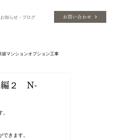
お知らせ・ブログ
お問い合わせ
新築マンションオプション工事
ィネートのこつ
エアコン
編２ N-
Ｌ
ミーレ
す。
イル
色について
家具
ができます。