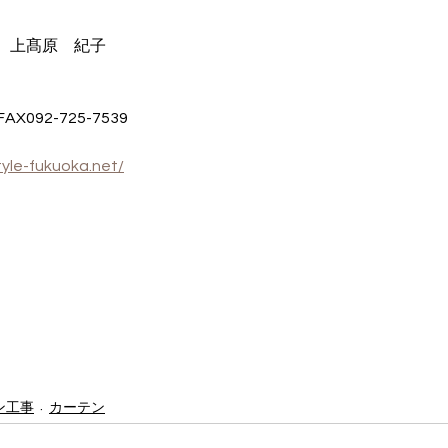
　上髙原　紀子
AX092-725-7539
tyle-fukuoka.net/
ン工事
カーテン