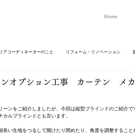
ト
Home
リアコーディネーターのこと
リフォーム・リノベーション
テン
株式会社N-styleについて
家具
インテリアコーデ
ンオプション工事 カーテン メカ
インスタグラム
アンケート
キッチン
ＬＩＸＩ
リーンをご紹介しましたが、今回は縦型ブラインドのご紹介で
チカルブラインドとも言います。
グラフテクト
キッチンハウス
トイレ
鏡
タ
細長い生地をつるして開けたり閉めたり、角度を調整すること