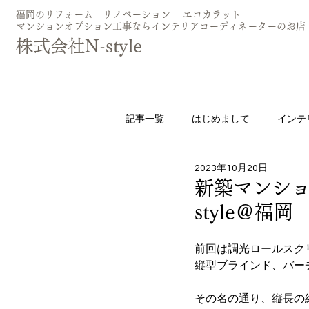
​福岡のリフォーム リノベーション エコカラッ
マンションオプション工事ならインテリアコーディネーターのお店
​株式会社N-style
記事一覧
はじめまして
インテ
2023年10月20日
エコカラット
照明
カー
新築マンショ
style＠福岡
フロアコーティング
お問合せ
前回は調光ロールスク
縦型ブラインド、バー
セラミック天板
TOTOシンラ
その名の通り、縦長の