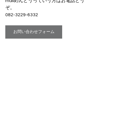
mailめんどうっていう方はお電話どう
ぞ。
082-3229-6332
お問い合わせフォーム
株式会社N-style
　　　　　代表取締役　上髙原　紀子
〒810-0055