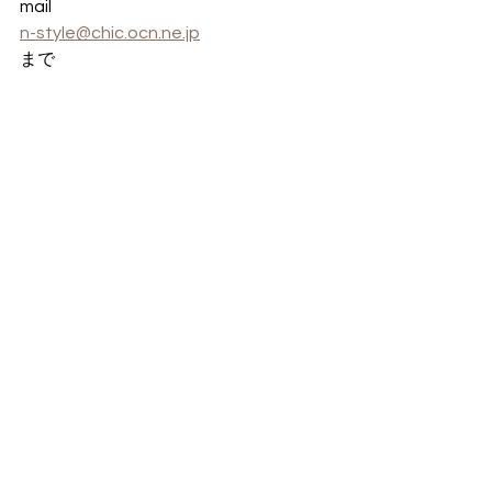
mail
n-style@chic.ocn.ne.jp
まで
株式会社N-style
　　　　　代表取締役　上髙原　紀子
〒810-0055
福岡市中央区黒門5-21
TEL092-725-7538　　FAX092-725-
7539
URL：
https://www.n-style-
fukuoka.net/