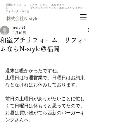
​福岡のリフォーム リノベーション エコカラッ
ト マンションオプション工事ならインテリアコー
ディネーターのお店
​株式会社N-style
n-style8
1月19日
和室プチリフォーム リフォー
ムならN-style＠福岡
週末は暖かかったですね。
土曜日は毎週営業で。日曜日はお約束
などなければお休みしております。
前日の土曜日がありがたいことに忙し
くて日曜日は休もうと思ってたので、
お昼は買い物がてら西新のバーガーキ
ングさんへ。