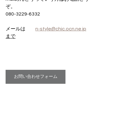
ぞ。
080-3229-6332
メールは　　
n-style@chic.ocn.ne.jp
まで
お問い合わせフォーム
株式会社N-style
　　　　　代表取締役　上髙原　紀子