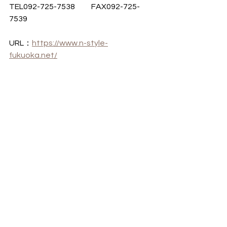
TEL092-725-7538　　FAX092-725-
7539
URL：
https://www.n-style-
fukuoka.net/