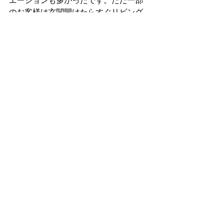
エーションも多かったです。ただ一部
のお客様は玄関開けたらすぐリビング
への扉がある間取りにスリッパ置くと
ころないとかはおっしゃってました。
この間取りはそれ以降みかけませんの
で、もしかしたらなくなったのかも。
バルコニータイルや、フロアコーティ
ング、カーテン、ダウンライトなんか
をまとめてご注文される方が多かった
印象です。
インテリア販売会社さんがお客様にあ
うではなくグランドメゾンにあうイン
テリアを勧めてこられるのもグランド
メゾンの印象です。
使い勝手や、ご予算内で納めたい方は
外部業者に見積もりとられるといいか
もしれません、