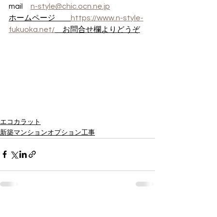
mail　
n-style@chic.ocn.ne.jp
ホームページ　　
https://www.n-style-
fukuoka.net/
　お問合せ欄よりどうぞ
エコカラット
新築マンションオプション工事
すべて表示
最新記事