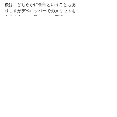
後は、どちらかに全部ということもあ
りますがデベロッパーでのメリットも
ありますので、弊社ではお客様にとっ
て一番いいようにと思ってやっていま
す。
某会社様のように1週間後に決めてくだ
さいとかもありませんし、迷われる方
にもいつまでにとどういう順番でとい
うのをおしらせしますのでひとつずつ
決めていきましょう。
お問合せお待ちしております。
勇気のいることとは思いますが、誰か
に聞けるのは本当に楽になるとおもい
ますので
よろしくお願いします。