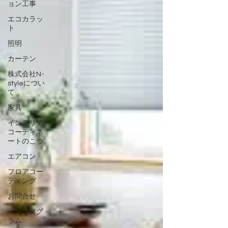
ョン工事
エコカラッ
ト
照明
カーテン
株式会社N-
styleについ
て
家具
インテリア
コーディネ
ートのこつ
エアコン
フロアコー
ティング
お問合せ
インスタグ
ラム