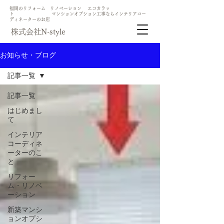
​福岡のリフォーム リノベーション エコカラッ
ト マンションオプション工事ならインテリアコー
ディネーターのお店
​株式会社N-style
お知らせ・ブログ
記事一覧
記事一覧
はじめまし
て
インテリア
コーディネ
ーターのこ
と
リフォー
ム・リノベ
ーション
新築マンシ
ョンオプシ