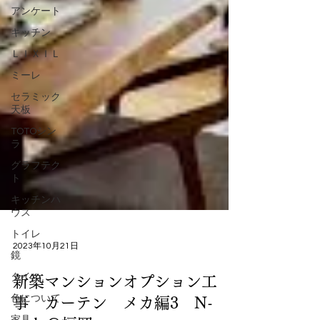
アンケート
キッチン
ＬＩＸＩＬ
ミーレ
セラミック
天板
TOTOシン
ラ
グラフテク
ト
キッチンハ
ウス
トイレ
鏡
2023年10月21日
タイル
色について
新築マンションオプション工