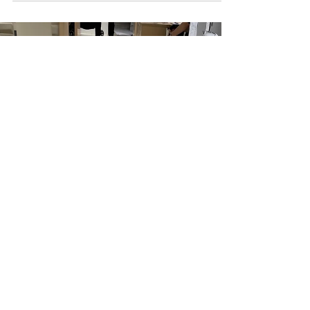
事 カーテン メカ編 N-style
＠福岡