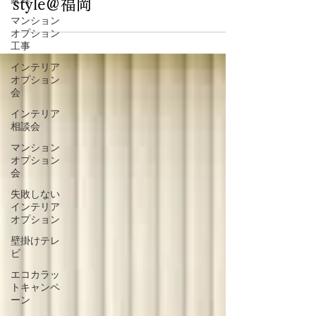
家具
事 カーテン メカ編3 N-
マンション
style＠福岡
オプション
工事
インテリア
オプション
会
インテリア
相談会
マンション
オプション
会
失敗しない
インテリア
オプション
壁掛けテレ
ビ
エコカラッ
トキャンペ
ーン