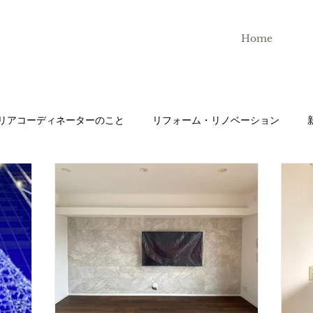
ト
Home
リアコーディネーターのこと
リフォーム・リノベーション
テン
株式会社N-styleについて
家具
インテリアコーデ
インスタグラム
アンケート
キッチン
ＬＩＸＩ
キッチンハウス
トイレ
鏡
タイル
色について