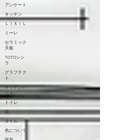
アンケート
キッチン
ＬＩＸＩＬ
ミーレ
セラミック
天板
TOTOシン
ラ
グラフテク
ト
キッチンハ
ウス
トイレ
鏡
タイル
色について