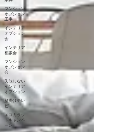
家具
マンション
オプション
工事
インテリア
オプション
会
インテリア
相談会
マンション
オプション
会
失敗しない
インテリア
オプション
壁掛けテレ
ビ
エコカラッ
トキャンペ
ーン