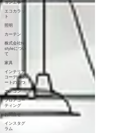
ョン工事
エコカラッ
ト
照明
カーテン
株式会社N-
styleについ
て
家具
インテリア
コーディネ
ートのこつ
エアコン
フロアコー
ティング
お問合せ
インスタグ
ラム