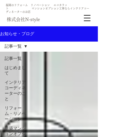
​福岡のリフォーム リノベーション エコカラッ
ト マンションオプション工事ならインテリアコー
ディネーターのお店
​株式会社N-style
お知らせ・ブログ
記事一覧
記事一覧
はじめまし
て
インテリア
コーディネ
ーターのこ
と
リフォー
ム・リノベ
ーション
新築マンシ
ョンオプシ