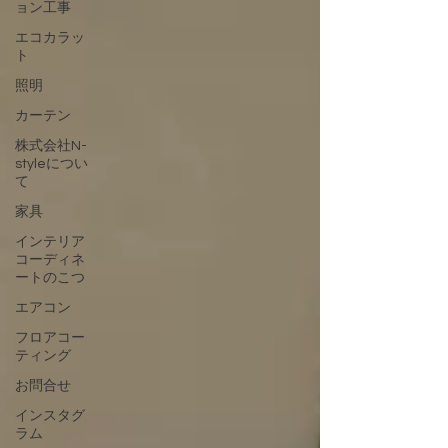
ョン工事
エコカラッ
ト
照明
カーテン
株式会社N-
styleについ
て
家具
インテリア
コーディネ
ートのこつ
エアコン
フロアコー
ティング
お問合せ
インスタグ
ラム