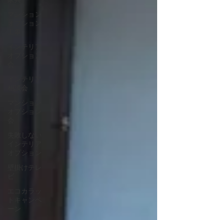
家具
マンション
オプション
工事
インテリア
オプション
会
インテリア
相談会
マンション
オプション
会
失敗しない
インテリア
オプション
壁掛けテレ
ビ
エコカラッ
トキャンペ
ーン