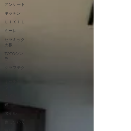
アンケート
キッチン
ＬＩＸＩＬ
ミーレ
セラミック
天板
TOTOシン
ラ
グラフテク
ト
キッチンハ
ウス
トイレ
鏡
タイル
色について