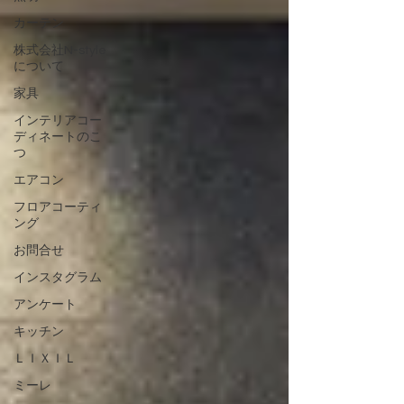
カーテン
株式会社N-style
について
家具
インテリアコー
ディネートのこ
つ
エアコン
フロアコーティ
ング
お問合せ
インスタグラム
アンケート
キッチン
ＬＩＸＩＬ
ミーレ