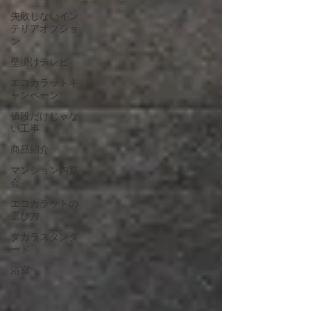
失敗しないイン
テリアオプショ
ン
壁掛けテレビ
エコカラットキ
ャンペーン
値段だけじゃな
い工事
商品紹介
マンション内覧
会
エコカラットの
選び方
タカラスタンダ
ード
浴室