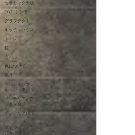
セラミック天板
TOTOシンラ
グラフテクト
キッチンハウス
トイレ
鏡
タイル
色について
家具
マンションオプ
ション工事
インテリアオプ
ション会
インテリア相談
会
マンションオプ
ション会